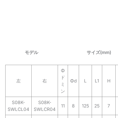
モデル
サイズ(mm)
Φ
ド
左
右
Φd
L
L1
H
ミ
ン
S08K-
S08K-
11
8
125
25
7
SWLCL04
SWLCR04