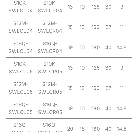
S10K-
S10K-
13
10
125
30
9
SWLCL04
SWLCR04
S12M-
S12M-
15
12
150
37
11
SWLCL04
SWLCR04
S16Q-
S16Q-
19
16
180
40
14.8
SWLCL04
SWLCR04
S10K-
S10K-
13
10
125
30
9
SWLCL05
SWLCR05
S12M-
S12M-
15
12
150
37
11
SWLCL05
SWLCR05
S16Q-
S16Q-
19
16
180
40
14.8
SWLCL05
SWLCR05
S16Q-
S16Q-
20
16
180
40
14.8