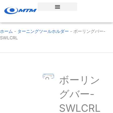
コ
ン
テ
ン
ツ
ホーム
-
ターニングツールホルダー
-
ボーリングバー-
へ
SWLCRL
ス
キ
ッ
プ
ボーリン
グバー-
SWLCRL