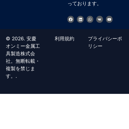
っております。
フ
リ
W
V
Y
ェ
ン
h
k
o
イ
ク
a
u
ス
ト
t
t
ブ
イ
s
u
ッ
ン
a
b
© 2026. 安慶
利用規約
プライバシーポ
ク
p
e
p
オンミー金属工
リシー
具製造株式会
社。無断転載・
複製を禁じま
す。.