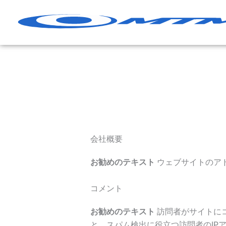
コ
ン
テ
ン
ツ
へ
ス
キ
ッ
プ
会社概要
お勧めのテキスト
ウェブサイトのアドレスは
コメント
お勧めのテキスト
訪問者がサイトに
と、スパム検出に役立つ訪問者のIP