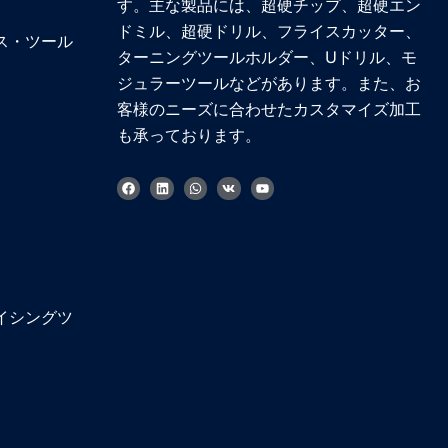
す。主な製品には、超硬チップ、超硬エン
ドミル、超硬ドリル、フライスカッター、
ス・ツール
ターニングツールホルダー、Uドリル、モ
ジュラーツールなどがあります。また、お
客様のニーズに合わせたカスタマイズ加工
も承っております。
フ
リ
W
V
Y
ェ
ン
h
k
o
イ
ク
a
u
ス
ト
t
t
ブ
イ
s
u
ッ
ン
a
b
ク
p
e
p
Korean
イシングツ
French
German
Chinese
Russian