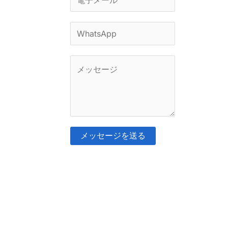
子
メ
W
ー
h
ル
a
コ
*
t
メ
s
ン
A
ト
p
ま
メッセージを送る
p
た
そ
*
は
れ
メ
に
ッ
代
セ
わ
ー