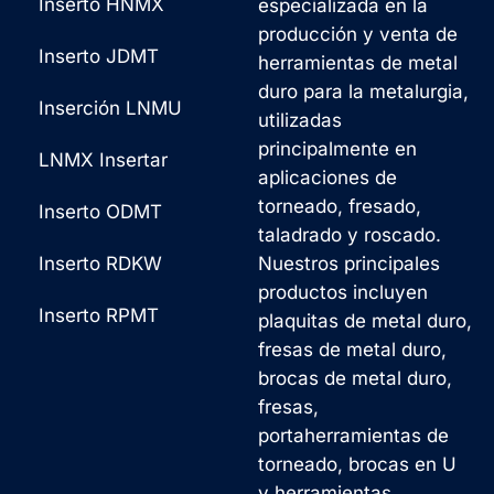
Inserto HNMX
especializada en la
s
v
producción y venta de
a
a
Inserto JDMT
herramientas de metal
j
duro para la metalurgia,
:
Inserción LNMU
utilizadas
e
principalmente en
*
LNMX Insertar
aplicaciones de
torneado, fresado,
Inserto ODMT
taladrado y roscado.
Inserto RDKW
Nuestros principales
productos incluyen
Inserto RPMT
plaquitas de metal duro,
fresas de metal duro,
brocas de metal duro,
fresas,
portaherramientas de
torneado, brocas en U
y herramientas