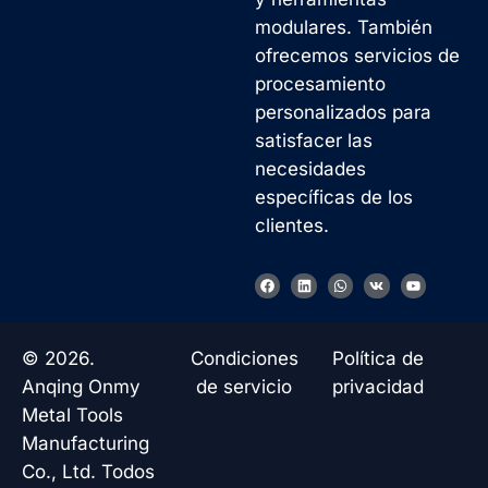
modulares. También
ofrecemos servicios de
procesamiento
personalizados para
satisfacer las
necesidades
específicas de los
clientes.
Korean
F
L
W
V
Y
a
i
h
k
o
French
c
n
a
u
e
k
t
t
b
e
s
u
German
o
d
a
b
© 2026.
Condiciones
Política de
o
i
p
e
Japanese
k
n
p
Anqing Onmy
de servicio
privacidad
Chinese
Metal Tools
Manufacturing
Russian
Co., Ltd. Todos
Italian