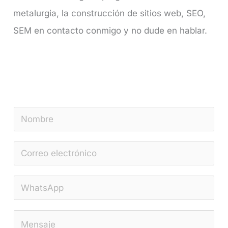
metalurgia, la construcción de sitios web, SEO,
SEM en contacto conmigo y no dude en hablar.
N
o
C
m
o
b
W
r
r
h
r
e
C
a
e
*