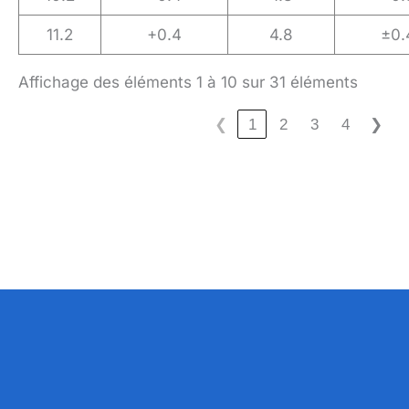
11.2
+0.4
4.8
±0.
Affichage des éléments 1 à 10 sur 31 éléments
❮
1
2
3
4
❯