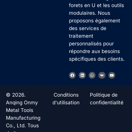
forets en U et les outils
modulaires. Nous
proposons également
des services de
traitement
personnalisés pour
répondre aux besoins
spécifiques des clients.
F
L
W
V
Y
a
i
h
k
o
c
n
a
u
e
k
t
t
b
e
s
u
o
d
a
b
© 2026.
Conditions
Politique de
o
i
p
e
k
n
p
Anqing Onmy
d'utilisation
confidentialité
Metal Tools
Manufacturing
Co., Ltd. Tous