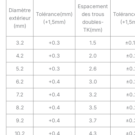
Espacement
Diamètre
Tolérance(mm)
des trous
Toléran
extérieur
(+1,5mm)
doubles-
(+1,5
(mm)
TK(mm)
3.2
+0.3
1.5
±0.
4.2
+0.3
2.0
±0.
5.2
+0.3
2.6
±0.
6.2
+0.4
3.0
±0.
7.2
+0.4
3.2
±0.
8.2
+0.4
3.5
±0.
9.2
+0.4
3.7
±0.
10.2
+0.4
4.3
±0.