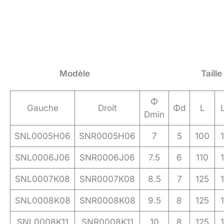
Modèle
Taill
Φ
Gauche
Droit
Φd
L
Dmin
SNL0005H06
SNR0005H06
7
5
100
SNL0006J06
SNR0006J06
7.5
6
110
SNL0007K08
SNR0007K08
8.5
7
125
SNL0008K08
SNR0008K08
9.5
8
125
SNL0008K11
SNR0008K11
10
8
125