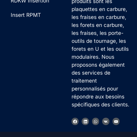
RDKW Insertion
produits sont les
plaquettes en carbure,
Insert RPMT
les fraises en carbure,
les forets en carbure,
les fraises, les porte-
outils de tournage, les
forets en U et les outils
modulaires. Nous
proposons également
des services de
traitement
personnalisés pour
répondre aux besoins
spécifiques des clients.
F
L
W
V
Y
a
i
h
k
o
c
n
a
u
e
k
t
t
b
e
s
u