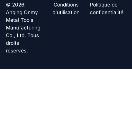
o
d
a
b
© 2026.
Conditions
Politique de
o
i
p
e
k
n
p
Anqing Onmy
d'utilisation
confidentialité
Metal Tools
Manufacturing
Co., Ltd. Tous
droits
réservés.