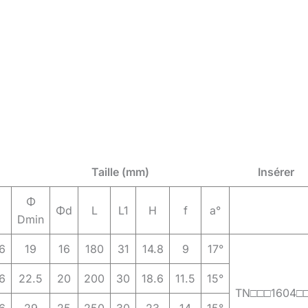
Taille (mm)
Insérer
Φ
Φd
L
L1
H
f
a°
Dmin
6
19
16
180
31
14.8
9
17°
6
22.5
20
200
30
18.6
11.5
15°
TN□□□1604□