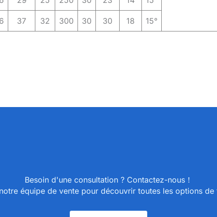
6
29
25
250
30
23
14
15°
6
37
32
300
30
30
18
15°
Besoin d'une consultation ? Contactez-nous！
otre équipe de vente pour découvrir toutes les options de t