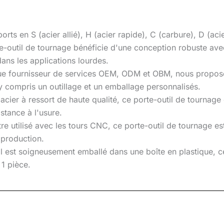
s en S (acier allié), H (acier rapide), C (carbure), D (acie
te-outil de tournage bénéficie d'une conception robuste av
dans les applications lourdes.
 que fournisseur de services OEM, ODM et OBM, nous propos
y compris un outillage et un emballage personnalisés.
 acier à ressort de haute qualité, ce porte-outil de tourna
istance à l'usure.
e utilisé avec les tours CNC, ce porte-outil de tournage est 
a production.
 est soigneusement emballé dans une boîte en plastique, ce 
1 pièce.