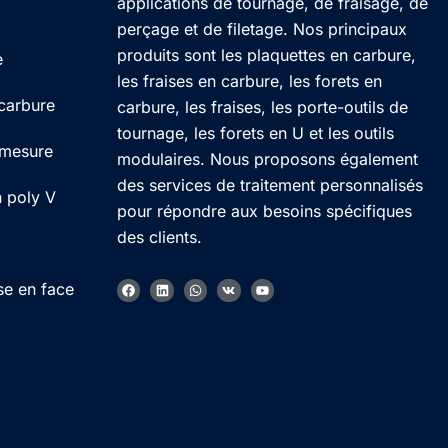
applications de tournage, de fraisage, de
perçage et de filetage. Nos principaux
produits sont les plaquettes en carbure,
e
les fraises en carbure, les forets en
 carbure
carbure, les fraises, les porte-outils de
tournage, les forets en U et les outils
 mesure
modulaires. Nous proposons également
des services de traitement personnalisés
n poly V
pour répondre aux besoins spécifiques
des clients.
Korean
F
L
W
V
Y
se en face
German
a
i
h
k
o
c
n
a
u
e
k
t
t
Japanese
b
e
s
u
o
d
a
b
Chinese
o
i
p
e
k
n
p
Russian
Italian