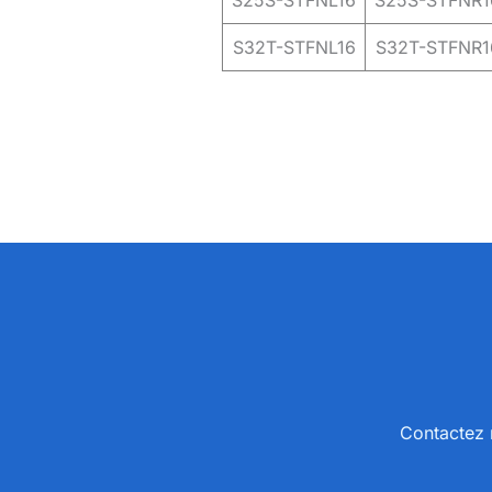
S25S-STFNL16
S25S-STFNR1
S32T-STFNL16
S32T-STFNR1
Contactez n