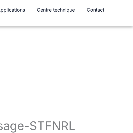
pplications
Centre technique
Contact
ésage-STFNRL