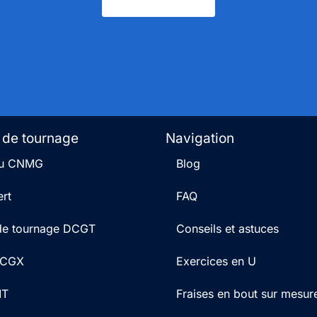
Nous Contacter
 de tournage
Navigation
 du CNMG
Blog
rt
FAQ
 de tournage DCGT
Conseils et astuces
 DCGX
Exercices en U
MT
Fraises en bout sur mesur