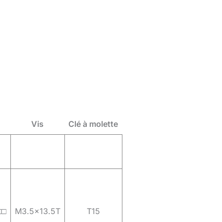
Vis
Clé à molette
□□
M3.5×13.5T
T15