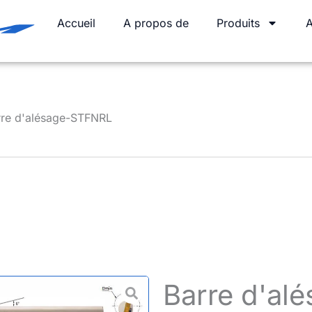
Accueil
A propos de
Produits
A
rre d'alésage-STFNRL
Barre d'al