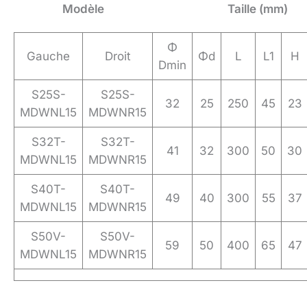
Modèle
Taille (mm)
Φ
Gauche
Droit
Φd
L
L1
H
Dmin
S25S-
S25S-
32
25
250
45
23
MDWNL15
MDWNR15
S32T-
S32T-
41
32
300
50
30
MDWNL15
MDWNR15
S40T-
S40T-
49
40
300
55
37
MDWNL15
MDWNR15
S50V-
S50V-
59
50
400
65
47
MDWNL15
MDWNR15