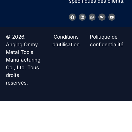
spécifiques des clients.
F
L
W
V
Y
a
i
h
k
o
c
n
a
u
e
k
t
t
b
e
s
u
o
d
a
b
© 2026.
Conditions
Politique de
o
i
p
e
k
n
p
Anqing Onmy
d'utilisation
confidentialité
Metal Tools
Manufacturing
Co., Ltd. Tous
droits
réservés.