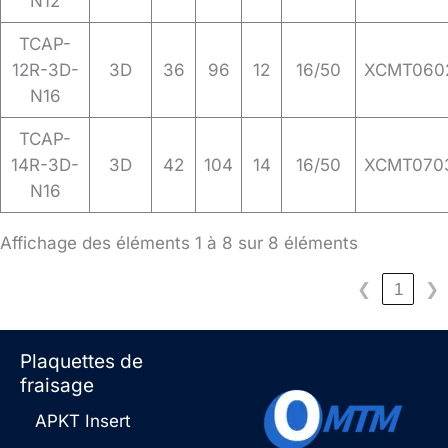
N12
TCAP-
12R-3D-
3D
36
96
12
16/50
XCMT060
N16
TCAP-
14R-3D-
3D
42
104
14
16/50
XCMT070
N16
Affichage des éléments 1 à 8 sur 8 éléments
❮
1
❯
Plaquettes de
fraisage
APKT Insert