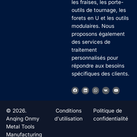
les fraises, les porte-
outils de tournage, les
forets en U et les outils
modulaires. Nous
proposons également
des services de
traitement
personnalisés pour
répondre aux besoins
spécifiques des clients.
F
L
W
V
Y
a
i
h
k
o
c
n
a
u
e
k
t
t
b
e
s
u
o
d
a
b
© 2026.
Conditions
Politique de
o
i
p
e
k
n
p
Anqing Onmy
d'utilisation
confidentialité
Metal Tools
Manufacturing