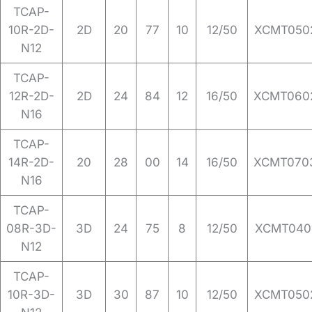
TCAP-
10R-2D-
2D
20
77
10
12/50
XCMT050
N12
TCAP-
12R-2D-
2D
24
84
12
16/50
XCMT060
N16
TCAP-
14R-2D-
20
28
00
14
16/50
XCMT070
N16
TCAP-
08R-3D-
3D
24
75
8
12/50
XCMT040
N12
TCAP-
10R-3D-
3D
30
87
10
12/50
XCMT050