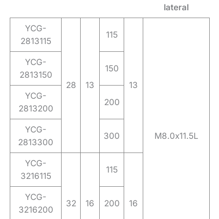
lateral
YCG-
115
2813115
YCG-
150
2813150
28
13
13
YCG-
200
2813200
YCG-
300
M8.0x11.5L
2813300
YCG-
115
3216115
YCG-
32
16
200
16
3216200