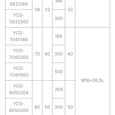
186
5832186
58
32
32
YCG-
300
5832300
YCG-
186
7040186
YCG-
70
40
300
40
7040300
YCG-
500
7040500
M16x26,5L
YCG-
204
8050204
YCG-
80
50
300
50
8050300