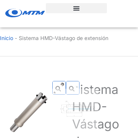
Ir
al
contenido
Inicio
-
Sistema HMD-Vástago de extensión
Sistema
HMD-
Vástago