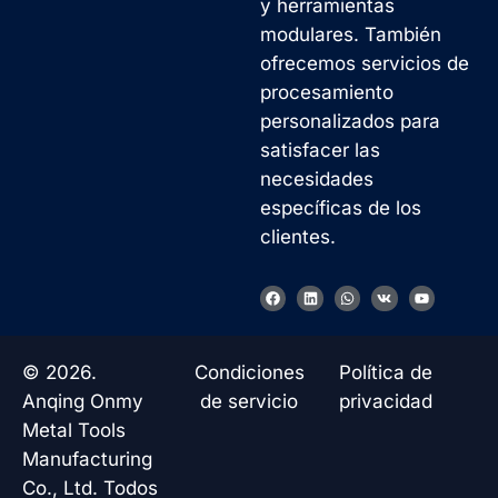
y herramientas
modulares. También
ofrecemos servicios de
procesamiento
personalizados para
satisfacer las
necesidades
específicas de los
clientes.
Korean
F
L
W
V
Y
a
i
h
k
o
French
c
n
a
u
e
k
t
t
b
e
s
u
German
o
d
a
b
© 2026.
Condiciones
Política de
o
i
p
e
Japanese
k
n
p
Anqing Onmy
de servicio
privacidad
Chinese
Metal Tools
Manufacturing
Russian
Co., Ltd. Todos
Italian