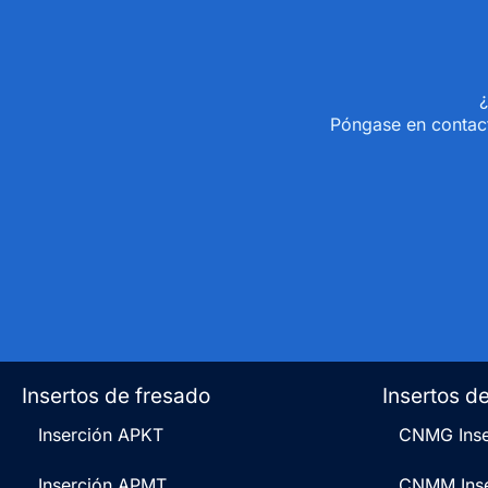
¿
Póngase en contact
Insertos de fresado
Insertos d
Inserción APKT
CNMG Inse
Inserción APMT
CNMM Inse