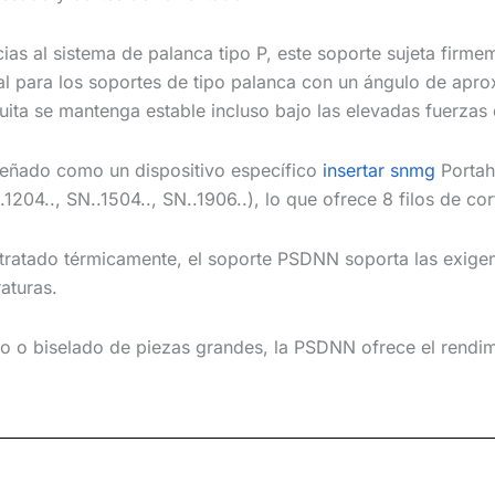
cias al sistema de palanca tipo P, este soporte sujeta firme
al para los soportes de tipo palanca con un ángulo de apr
uita se mantenga estable incluso bajo las elevadas fuerzas 
señado como un dispositivo específico
insertar snmg
Portah
204.., SN..1504.., SN..1906..), lo que ofrece 8 filos de c
tratado térmicamente, el soporte PSDNN soporta las exigenc
aturas.
 o biselado de piezas grandes, la PSDNN ofrece el rendimien