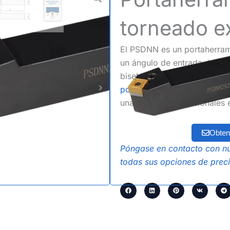
torneado 
El PSDNN es un portaherrami
un ángulo de entrada de 45°
biselar y tornear longitudi
portaherramientas de inser
una vida útil excepcionales
Obten
Póngase en contacto con nu
todas sus opciones de preci