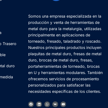
Somos una empresa especializada en la
producción y venta de herramientas de
metal duro para la metalurgia, utilizadas
a
principalmente en aplicaciones de
torneado, fresado, taladrado y roscado.
o Trasero
Nuestros principales productos incluyen
plaquitas de metal duro, fresas de metal
ble
duro, brocas de metal duro, fresas,
tal duro
portaherramientas de torneado, brocas
en U y herramientas modulares. También
 medida
ofrecemos servicios de procesamiento
personalizados para satisfacer las
necesidades específicas de los clientes.
F
L
W
V
Y
a
i
h
k
o