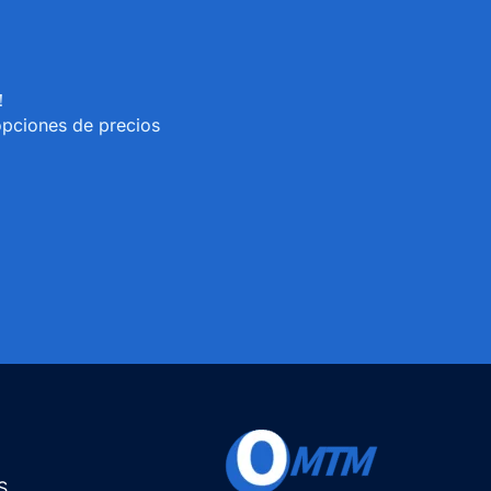
s！
opciones de precios
S