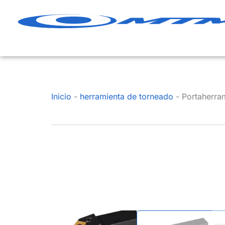
Ir
al
contenido
Inicio
-
herramienta de torneado
-
Portaherra