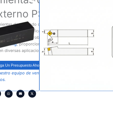
externo PSDNN
entas de torneado de alta resistencia con
, diseñado específicamente para refrentar,
nalmente. Como un robusto
ción snmg
, proporciona una estabilidad y
 en diversas aplicaciones de mecanizado.
ga Un Presupuesto Ahora
estro equipo de ventas para descubrir
os.