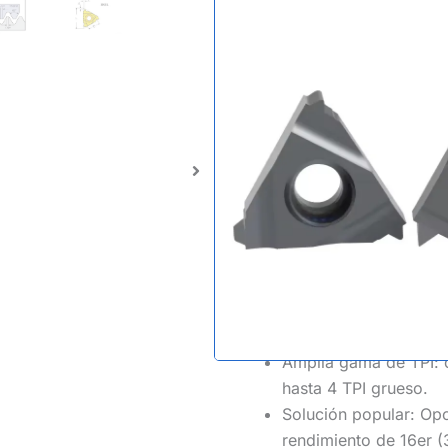
completo u
ONU
Ideal para: Aeroespacial, a
American Standard.
Norma del producto: I
unificados UN (UN, 
Recorte de precisión: 
que el diámetro mayo
estadounidenses (60°
Amplia gama de TPI: 
hasta 4 TPI grueso.
Solución popular: Opc
rendimiento de 16er (