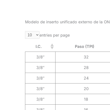
Modelo de inserto unificado externo de la O
entries per page
I.C.
Paso (TPI)
3/8″
32
3/8″
28
3/8″
24
3/8″
20
3/8″
18
3/8″
16