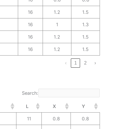
16
1.2
1.5
16
1
1.3
16
1.2
1.5
16
1.2
1.5
‹
1
2
›
Search:
L
X
Y
11
0.8
0.8