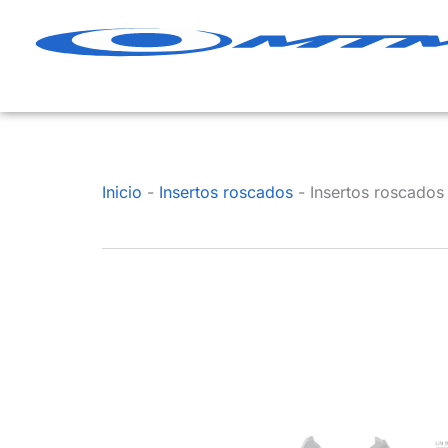
Ir
al
contenido
Inicio
-
Insertos roscados
-
Insertos roscados