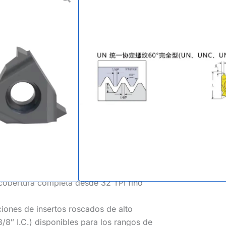
nificado de la
utomotriz, petróleo y gas, sujetadores
nsertos roscados de perfil completo
UNC, UNF, UNEF).
corta la cresta de la rosca para garantizar
r/menor cumpla con las estrictas normas
).
cobertura completa desde 32 TPI fino
iones de insertos roscados de alto
3/8″ I.C.) disponibles para los rangos de