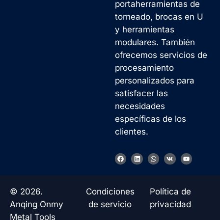
portaherramientas de
torneado, brocas en U
y herramientas
modulares. También
ofrecemos servicios de
procesamiento
personalizados para
satisfacer las
necesidades
específicas de los
clientes.
F
L
W
V
Y
a
i
h
k
o
c
n
a
u
e
k
t
t
b
e
s
u
o
d
a
b
© 2026.
Condiciones
Política de
o
i
p
e
k
n
p
Anqing Onmy
de servicio
privacidad
Metal Tools