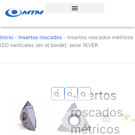
Ir
al
contenido
Inicio
-
Insertos roscados
-
Insertos roscados métricos
ISO verticales (en el borde): serie 16VER
Insertos
roscados
métricos