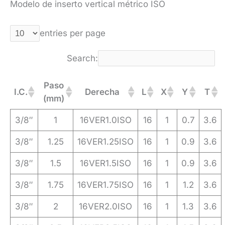
Modelo de inserto vertical métrico ISO
entries per page
Search:
Paso
I.C.
Derecha
L
X
Y
T
(mm)
3/8″
1
16VER1.0ISO
16
1
0.7
3.6
3/8″
1.25
16VER1.25ISO
16
1
0.9
3.6
3/8″
1.5
16VER1.5ISO
16
1
0.9
3.6
3/8″
1.75
16VER1.75ISO
16
1
1.2
3.6
3/8″
2
16VER2.0ISO
16
1
1.3
3.6