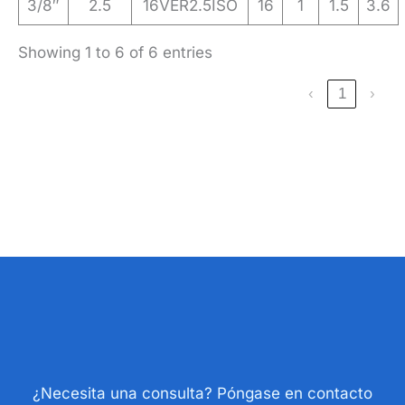
3/8″
2.5
16VER2.5ISO
16
1
1.5
3.6
Showing 1 to 6 of 6 entries
‹
1
›
¿Necesita una consulta? Póngase en contacto