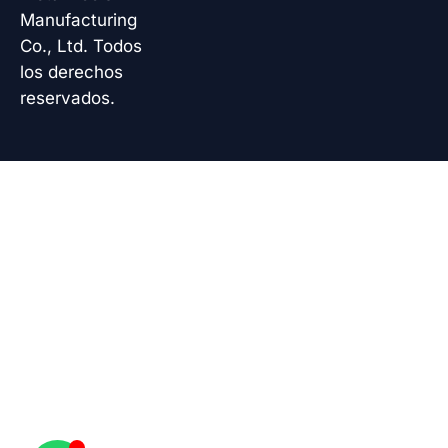
Manufacturing
Co., Ltd. Todos
los derechos
reservados.
Korean
French
German
Japanese
Chinese
Russian
Italian
Turkish