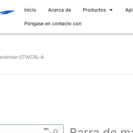
Inicio
Acerca de
Productos
Apl
Póngase en contacto con
mandrinar-STWCRL-A
Barra de m