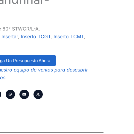
de 60° STWCR/L-A.
Insertar
,
Inserto TCGT
,
Inserto TCMT
,
ga Un Presupuesto Ahora
estro equipo de ventas para descubrir
os.