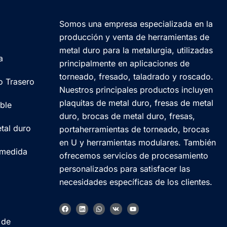
Somos una empresa especializada en la
producción y venta de herramientas de
metal duro para la metalurgia, utilizadas
a
principalmente en aplicaciones de
torneado, fresado, taladrado y roscado.
o Trasero
Nuestros principales productos incluyen
plaquitas de metal duro, fresas de metal
ble
duro, brocas de metal duro, fresas,
tal duro
portaherramientas de torneado, brocas
en U y herramientas modulares. También
 medida
ofrecemos servicios de procesamiento
personalizados para satisfacer las
necesidades específicas de los clientes.
F
L
W
V
Y
a
i
h
k
o
c
n
a
u
Korean
 de
e
k
t
t