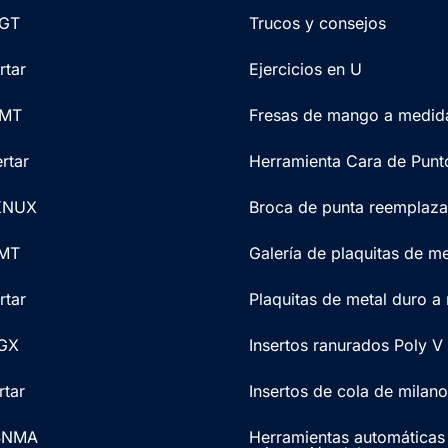
CGT
Trucos y consejos
rtar
Ejercicios en U
CMT
Fresas de mango a medid
rtar
Herramienta Cara de Punt
 KNUX
Broca de punta reemplaza
CMT
Galería de plaquitas de me
rtar
Plaquitas de metal duro a
CGX
Insertos ranurados Poly V
rtar
Insertos de cola de milano
 SNMA
Herramientas automáticas