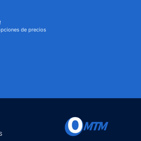
s！
opciones de precios
S