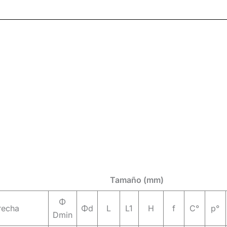
Tamaño (mm)
Φ
recha
Φd
L
L1
H
f
C°
p°
Dmin