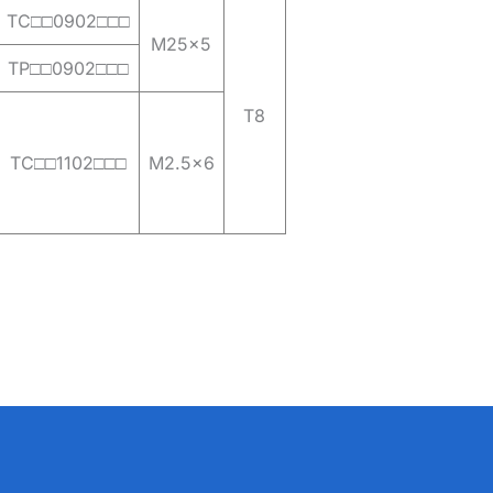
TC□□0902□□□
M25x5
TP□□0902□□□
T8
TC□□1102□□□
M2.5×6