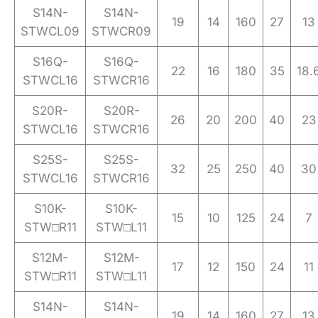
S14N-
S14N-
19
14
160
27
13
STWCL09
STWCR09
S16Q-
S16Q-
22
16
180
35
18.
STWCL16
STWCR16
S20R-
S20R-
26
20
200
40
23
STWCL16
STWCR16
S25S-
S25S-
32
25
250
40
30
STWCL16
STWCR16
S10K-
S10K-
15
10
125
24
7
STW□R11
STW□L11
S12M-
S12M-
17
12
150
24
11
STW□R11
STW□L11
S14N-
S14N-
19
14
160
27
13