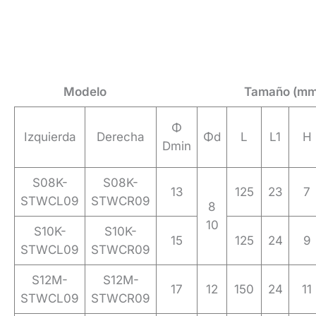
Modelo
Tamaño (mm
Φ
Izquierda
Derecha
Φd
L
L1
H
Dmin
S08K-
S08K-
13
125
23
7
STWCL09
STWCR09
8
10
S10K-
S10K-
15
125
24
9
STWCL09
STWCR09
S12M-
S12M-
17
12
150
24
11
STWCL09
STWCR09