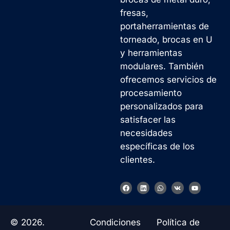
fresas,
portaherramientas de
torneado, brocas en U
y herramientas
modulares. También
ofrecemos servicios de
procesamiento
personalizados para
satisfacer las
necesidades
específicas de los
clientes.
F
L
W
V
Y
a
i
h
k
o
c
n
a
u
e
k
t
t
b
e
s
u
o
d
a
b
© 2026.
Condiciones
Política de
o
i
p
e