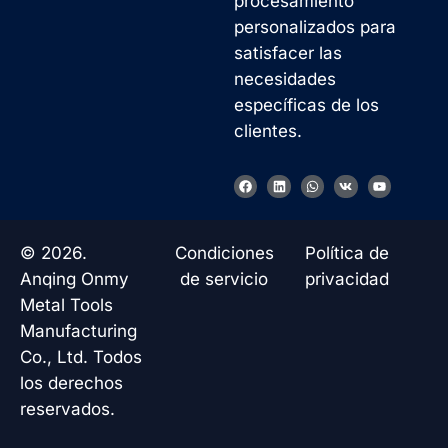
procesamiento
personalizados para
satisfacer las
necesidades
específicas de los
clientes.
F
L
W
V
Y
a
i
h
k
o
c
n
a
u
e
k
t
t
b
e
s
u
o
d
a
b
© 2026.
Condiciones
Política de
o
i
p
e
k
n
p
Anqing Onmy
de servicio
privacidad
Metal Tools
Manufacturing
Co., Ltd. Todos
los derechos
reservados.