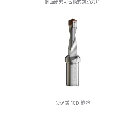
側面鎖緊可替換式鑽頭刀片
尖頭鑽 10D 機體