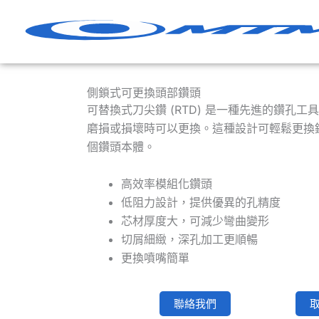
跳
至
內
容
側鎖式可更換頭部鑽頭
可替換式刀尖鑽 (RTD) 是一種先進的鑽孔
磨損或損壞時可以更換。這種設計可輕鬆更換
個鑽頭本體。
高效率模組化鑽頭
低阻力設計，提供優異的孔精度
芯材厚度大，可減少彎曲變形
切屑細緻，深孔加工更順暢
更換噴嘴簡單
聯絡我們