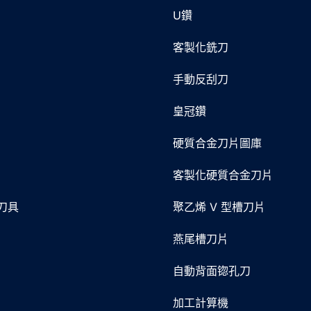
U鑽
客製化銑刀
手動反刮刀
皇冠鑽
硬質合金刀片圖庫
客製化硬質合金刀片
刀具
聚乙烯 V 型槽刀片
燕尾槽刀片
片
自動背面锪孔刀
加工計算機