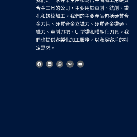
我們是一家專業生產和銷售金屬加工用硬質
合金工具的公司，主要用於車削、銑削、鑽
孔和螺紋加工。我們的主要產品包括硬質合
金刀片、硬質合金立铣刀、硬質合金鑽頭、
銑刀、車削刀把、U 型鑽和模組化刀具。我
們也提供客製化加工服務，以滿足客戶的特
定需求。
臉
L
W
V
Y
書
i
h
k
o
n
a
u
k
t
t
e
s
u
d
a
b
i
p
e
n
p
Korean
French
German