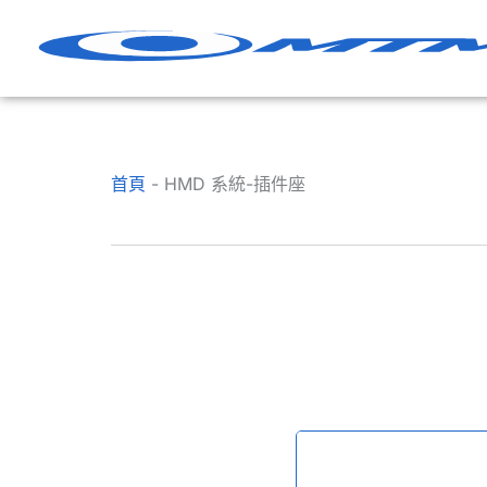
跳
至
內
容
首頁
-
HMD 系統-插件座