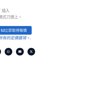
T 插入
調式刀頭上。
立即取得報價
所有的定價選項。.