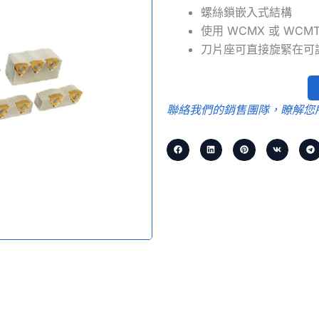
螺絲鎖嵌入式結構
使用 WCMX 或 WCM
刀片座可直接旋緊在可
聯絡我們的銷售團隊，瞭解您