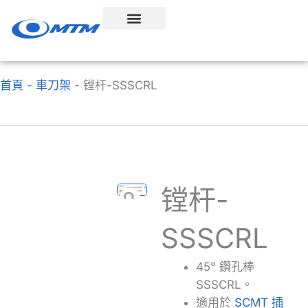
跳
至
內
容
首頁
-
車刀架
-
镗杆-SSSCRL
镗杆-
SSSCRL
45° 鑽孔棒
SSSCRL。
適用於
SCMT 插