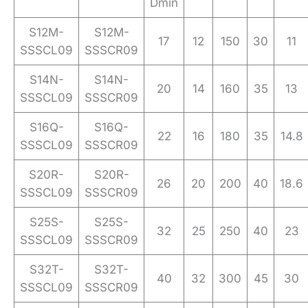
Dmin
S12M-
S12M-
17
12
150
30
11
SSSCL09
SSSCR09
S14N-
S14N-
20
14
160
35
13
SSSCL09
SSSCR09
S16Q-
S16Q-
22
16
180
35
14.8
SSSCL09
SSSCR09
S20R-
S20R-
26
20
200
40
18.6
SSSCL09
SSSCR09
S25S-
S25S-
32
25
250
40
23
SSSCL09
SSSCR09
S32T-
S32T-
40
32
300
45
30
SSSCL09
SSSCR09