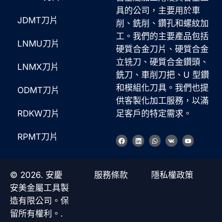
具的公司，主要用於車
JDMT刀片
削、銑削、鑽孔和螺紋加
工。我們的主要產品包括
LNMU刀片
硬質合金刀片、硬質合金
立铣刀、硬質合金鑽頭、
LNMX刀片
銑刀、車削刀把、U 型鑽
和模組化刀具。我們也提
ODMT刀片
供客製化加工服務，以滿
RDKW刀片
足客戶的特定需求。
RPMT刀片
臉
L
W
V
Y
書
i
h
k
o
n
a
u
k
t
t
e
s
u
d
a
b
© 2026. 安慶
服務條款
隱私權政策
i
p
e
n
p
安美金屬工具製
造有限公司。保
留所有權利。.