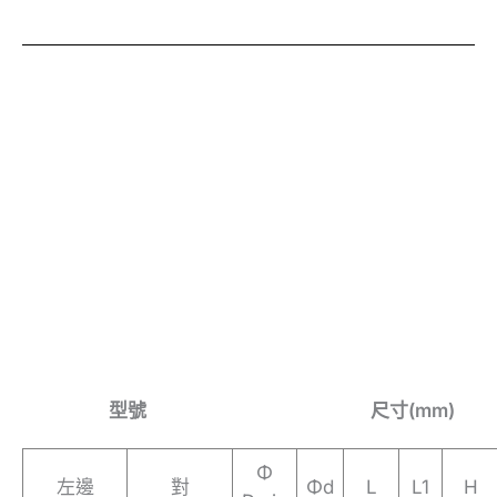
型號
尺寸(mm)
Φ
左邊
對
Φd
L
L1
H