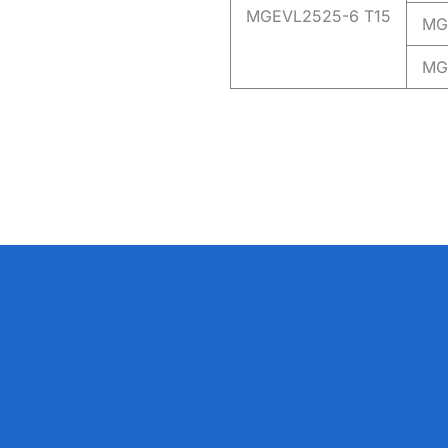
MGEVL2525-6 T15
MG
MG