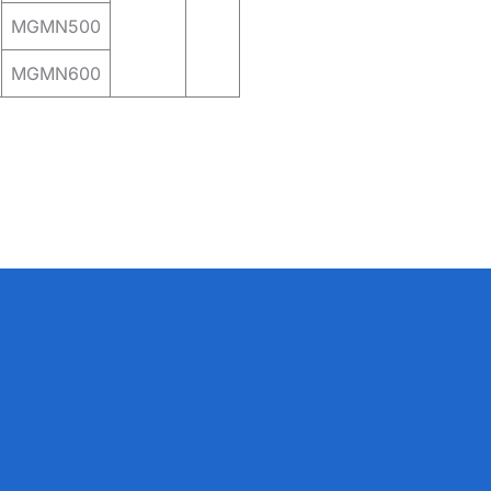
MGMN500
MGMN600