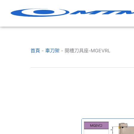
跳
至
內
容
首頁
-
車刀架
-
開槽刀具座-MGEVRL