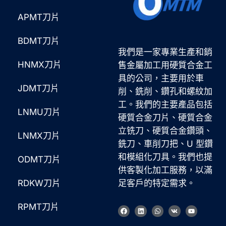
APMT刀片
BDMT刀片
我們是一家專業生產和銷
HNMX刀片
售金屬加工用硬質合金工
具的公司，主要用於車
JDMT刀片
削、銑削、鑽孔和螺紋加
工。我們的主要產品包括
LNMU刀片
硬質合金刀片、硬質合金
立铣刀、硬質合金鑽頭、
LNMX刀片
銑刀、車削刀把、U 型鑽
和模組化刀具。我們也提
ODMT刀片
Korean
供客製化加工服務，以滿
French
RDKW刀片
足客戶的特定需求。
German
RPMT刀片
臉
L
W
V
Y
Japanese
書
i
h
k
o
n
a
u