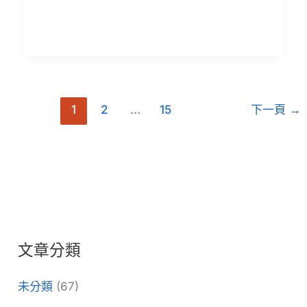
PCLNR/L 外徑車削刀柄
削
刀
PCLNR/L
閱讀更多 "
柄
外
徑
車
削
1
2
...
15
下一頁
→
刀
柄
文章分類
未分類
(67)