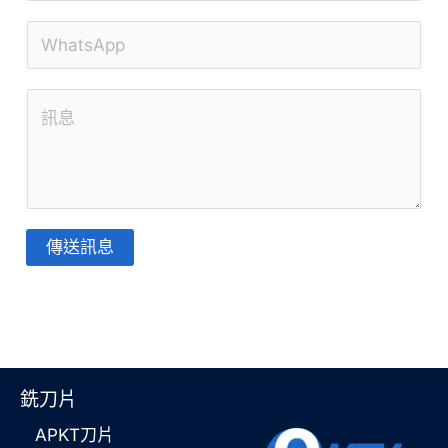
子
W
郵
h
件
意
a
*
見
t
或
s
訊
A
息
p
傳送訊息
*
p
替
*
代
方
案
銑刀片
：
APKT刀片