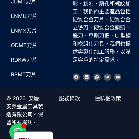
JDMT刀片
削、銑削、鑽孔和螺紋加
工。我們的主要產品包括
LNMU刀片
硬質合金刀片、硬質合金
立铣刀、硬質合金鑽頭、
LNMX刀片
銑刀、車削刀把、U 型鑽
和模組化刀具。我們也提
ODMT刀片
Korean
供客製化加工服務，以滿
French
RDKW刀片
足客戶的特定需求。
German
RPMT刀片
臉
L
W
V
Y
Japanese
書
i
h
k
o
n
a
u
k
t
t
Russian
e
s
u
d
a
b
© 2026. 安慶
服務條款
隱私權政策
Italian
i
p
e
n
p
安美金屬工具製
Spanish
造有限公司。保
Turkish
留所有權利。.
English