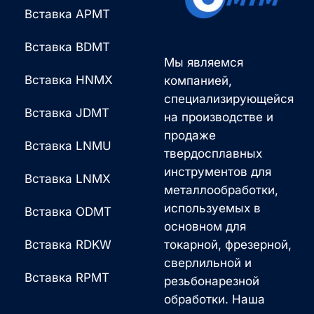
Вставка APMT
Вставка BDMT
Мы являемся
Вставка HNMX
компанией,
специализирующейся
Вставка JDMT
на производстве и
продаже
Вставка LNMU
твердосплавных
инструментов для
Вставка LNMX
металлообработки,
используемых в
Вставка ODMT
основном для
Вставка RDKW
токарной, фрезерной,
сверлильной и
Вставка RPMT
резьбонарезной
обработки. Наша