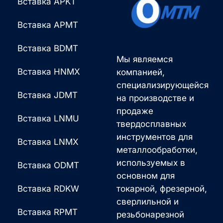
Вставка APKT
Вставка APMT
Вставка BDMT
Мы являемся
Вставка HNMX
компанией,
специализирующейся
Вставка JDMT
на производстве и
продаже
Вставка LNMU
твердосплавных
инструментов для
Вставка LNMX
металлообработки,
используемых в
Вставка ODMT
основном для
Вставка RDKW
токарной, фрезерной,
сверлильной и
Вставка RPMT
резьбонарезной