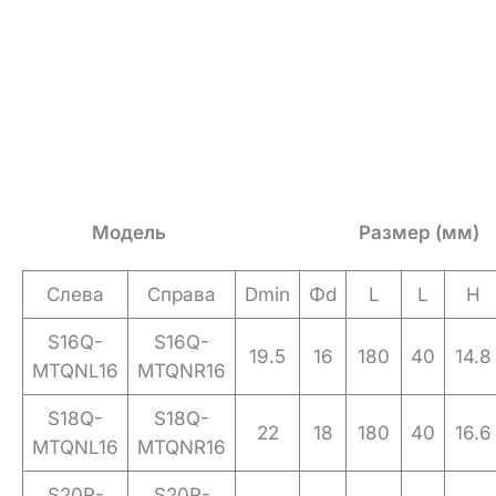
Модель
Размер (мм)
Слева
Справа
Dmin
Φd
L
L
H
S16Q-
S16Q-
19.5
16
180
40
14.8
MTQNL16
MTQNR16
S18Q-
S18Q-
22
18
180
40
16.6
MTQNL16
MTQNR16
S20R-
S20R-