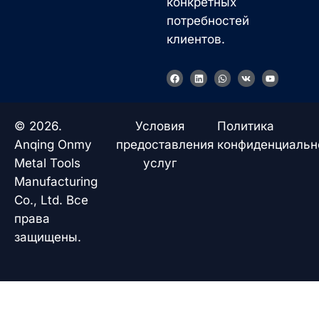
конкретных
потребностей
клиентов.
F
L
W
V
Y
a
i
h
k
o
c
n
a
u
e
k
t
t
b
e
s
u
o
d
a
b
© 2026.
Условия
Политика
o
i
p
e
k
n
p
Anqing Onmy
предоставления
конфиденциальн
Metal Tools
услуг
Manufacturing
Co., Ltd. Все
права
защищены.