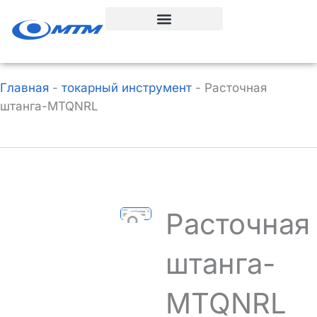
Перейти
к
содержанию
Главная
-
токарный инструмент
-
Расточная
штанга-MTQNRL
Расточная
штанга-
MTQNRL