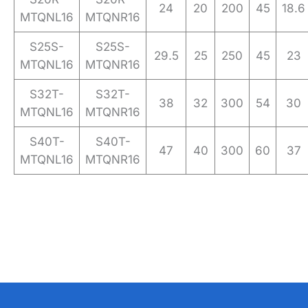
24
20
200
45
18.6
MTQNL16
MTQNR16
S25S-
S25S-
29.5
25
250
45
23
MTQNL16
MTQNR16
S32T-
S32T-
38
32
300
54
30
MTQNL16
MTQNR16
S40T-
S40T-
47
40
300
60
37
MTQNL16
MTQNR16