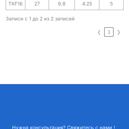
TKF16
27
9.8
4.25
5
Записи с 1 до 2 из 2 записей
❮
1
❯
Нужна консультация? Свяжитесь с нами！