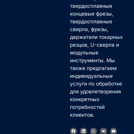
твердосплавные
концевые фрезы,
твердосплавные
сверла, фрезы,
держатели токарных
резцов, U-сверла и
модульные
инструменты. Мы
также предлагаем
индивидуальные
услуги по обработке
для удовлетворения
конкретных
потребностей
клиентов.
F
L
W
V
Y
a
i
h
k
o