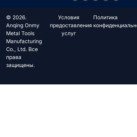
c
n
a
u
e
k
t
t
b
e
s
u
o
d
a
b
© 2026.
Условия
Политика
o
i
p
e
k
n
p
Anqing Onmy
предоставления
конфиденциальн
Metal Tools
услуг
Manufacturing
Co., Ltd. Все
права
защищены.