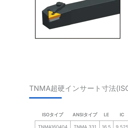
TNMA超硬インサート寸法(ISO
ISOタイプ
ANSIタイプ
LE
IC
TNMA160404
TNMA 331
16.5
9.52