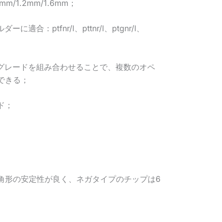
m/1.2mm/1.6mm；
合：ptfnr/l、pttnr/l、ptgnr/l、
るグレードを組み合わせることで、複数のオペ
できる；
ド；
三角形の安定性が良く、ネガタイプのチップは6