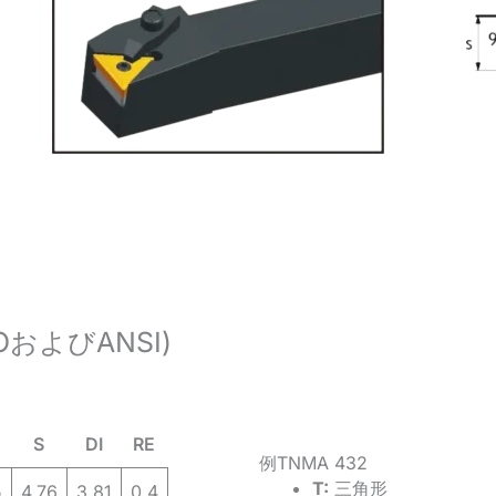
およびANSI)
S
DI
RE
例TNMA 432
T:
三角形
5
4.76
3.81
0.4