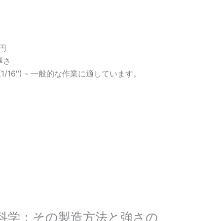
接円
の厚さ
(1/16″) - 一般的な作業に適しています。
科学：その製造方法と強さの