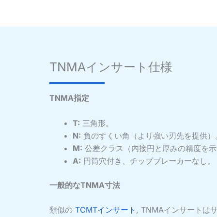
TNMAインサート仕様
TNMA指定
T:
三角形。
N:
負のすくい角（より強い刃先を提供）
M:
公差クラス（内接円と厚みの精度を示す
A:
円筒穴付き、チップブレーカーなし。
一般的なTNMA寸法
類似の
TCMTインサート
, TNMAインサート