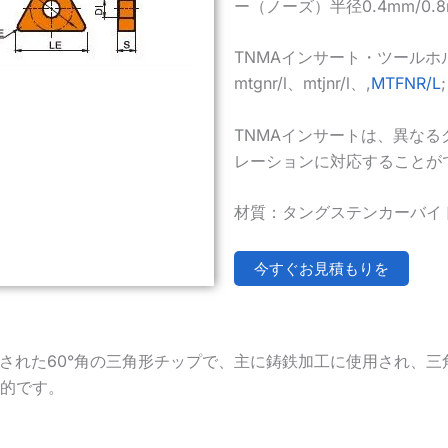
ー（ノーズ）半径0.4mm/0.8m
TNMAインサート・ツールホルダーに適
mtgnr/l、mtjnr/l、,
MTFNR/L
;
TNMAインサートは、異な
レーションに対応することが
材質：タングステンカーバイ
今すぐお見積もりを
計された60°角の三角形チップで、主に鋳鉄加工に使用され、
的です。